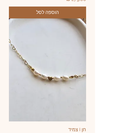
הוספה לסל
חן I צמיד