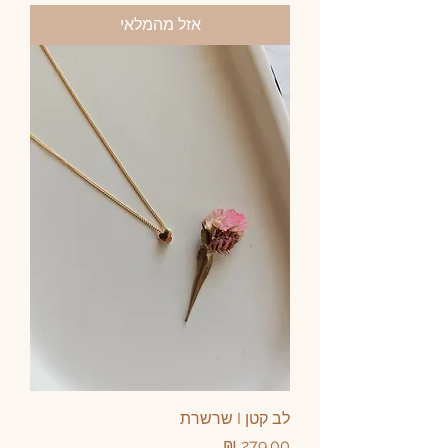
אזל מהמלאי
לב קטן I שרשרת
מחיר