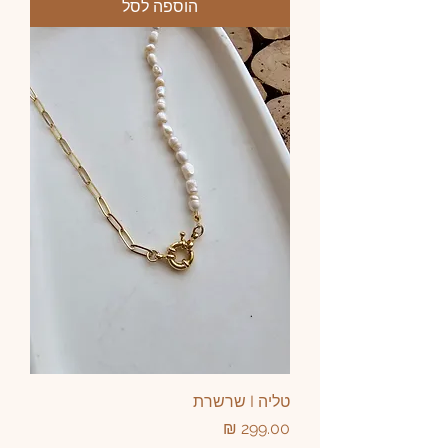
הוספה לסל
טליה I שרשרת
מחיר