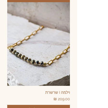
וילמה I שרשרת
מחיר