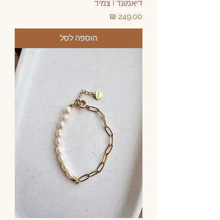
דיאמונד I צמיד
מחיר
הוספה לסל