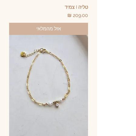
טליה I צמיד
מחיר
אזל מהמלאי