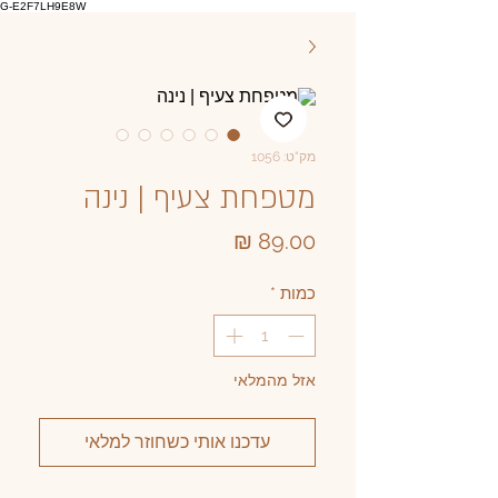
G-E2F7LH9E8W
מק"ט: 1056
מטפחת צעיף | נינה
מחיר
כמות
*
אזל מהמלאי
עדכנו אותי כשחוזר למלאי