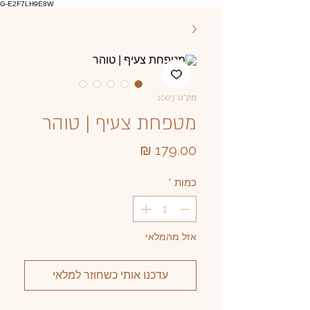
G-E2F7LH9E8W
מק"ט: 1003
מטפחת צעיף | טוהר
מחיר
כמות
*
אזל מהמלאי
עדכנו אותי כשחוזר למלאי