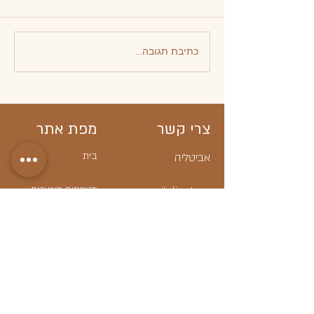
כתיבת תגובה...
צרי קשר
מפת אתר
בית
אביטליה
avitalia_store
מטפחות מעוצבות
סיטונאות
חצאיות צנועות
פוסטים
שמלות צנועות
חנויות
חולצות צנועות
קצת עלינו
GIFT CARD