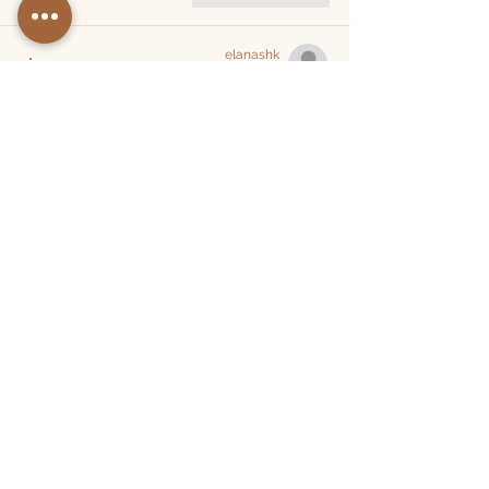
elanashk
27 בינו׳ 2024
אשמח למטפחת גלי זהב
תודה!
לייק
להשיב
צרי קשר
מפת אתר
בית
אביטליה
avitalia_store
מטפחות מעוצבות
סיטונאות
חצאיות צנועות
פוסטים
שמלות צנועות